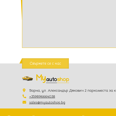
Свържете се с нас
Варна, ул. Александър Дякович 2 паркоместа за 
+359896664038
sales@myautoshop.bg