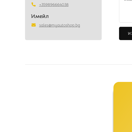
+359896664038
Имейл
sales@myautoshop.bg
И