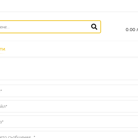
0.00 л
ти