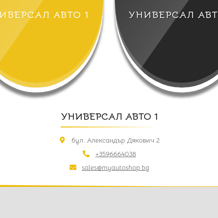
ИВЕРСАЛ АВТО 1
УНИВЕРСАЛ АВТ
УНИВЕРСАЛ АВТО 1
бул. Александър Дякович 2
+3596664038
sales@myautoshop.bg