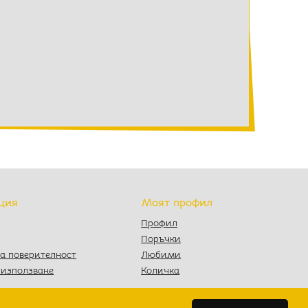
ция
Моят профил
Профил
Поръчки
а поверителност
Любими
 използване
Количка