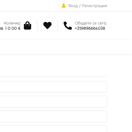
Вход
/
Регистрация
Количка:
Обадете се сега:
в. | 0.00 €
+359896664038