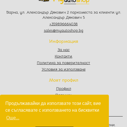
Варна, ул. Александър Дякович 2 паркоместа за клиенти ул.
Александър Дякович 5
+359896664038
sales@myautoshop.bg
Информация
За нас
Контакти
Политика за поверителност
Условия за използване
Моят профил
Профил
Поръчки
Любими
Продължавайки да използвате този сайт, вие
Количка
се съгласявате с използването на бисквитки
Още...
© 2022 - 2026
MyAutoShop.bg
. Всички права запазени.