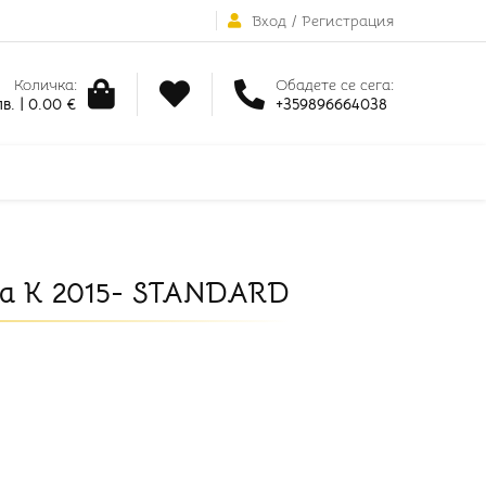
Вход
/
Регистрация
Количка:
Обадете се сега:
в. | 0.00 €
+359896664038
ra K 2015- STANDARD