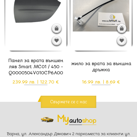
Панел за врата външен
жило за врата за външна
ляв Smart MC01 / 450 -
дръжка
Q0000504V010CP6A00
239.99 лв. | 122.70 €
16.99 лв. | 8.69 €
Свържете се с нас
Варна, ул. Александър Дякович 2 паркоместа за клиенти ул.