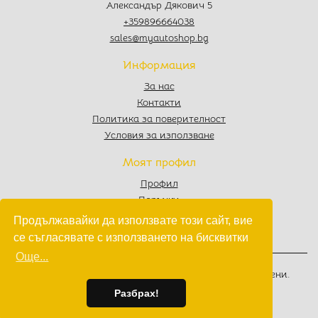
Александър Дякович 5
+359896664038
sales@myautoshop.bg
Информация
За нас
Контакти
Политика за поверителност
Условия за използване
Моят профил
Профил
Поръчки
Любими
Продължавайки да използвате този сайт, вие
Количка
се съгласявате с използването на бисквитки
Още...
© 2022 - 2026
MyAutoShop.bg
. Всички права запазени.
Изработка на софтуер
от
Wollow
Разбрах!