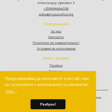
Александър Дякович 5
+359896664038
sales@myautoshop.bg
Информация
За нас
Контакти
Политика за поверителност
Условия за използване
Моят профил
Профил
Поръчки
Любими
Продължавайки да използвате този сайт, вие
Количка
се съгласявате с използването на бисквитки
Още...
© 2022 - 2026
MyAutoShop.bg
. Всички права запазени.
Изработка на софтуер
от
Wollow
Разбрах!