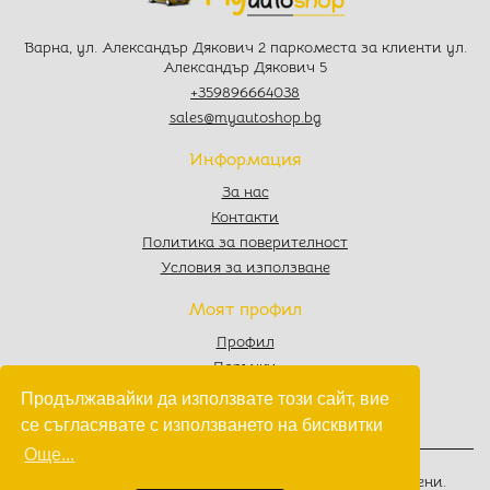
Варна, ул. Александър Дякович 2 паркоместа за клиенти ул.
Александър Дякович 5
+359896664038
sales@myautoshop.bg
Информация
За нас
Контакти
Политика за поверителност
Условия за използване
Моят профил
Профил
Поръчки
Любими
Продължавайки да използвате този сайт, вие
Количка
се съгласявате с използването на бисквитки
Още...
© 2022 - 2026
MyAutoShop.bg
. Всички права запазени.