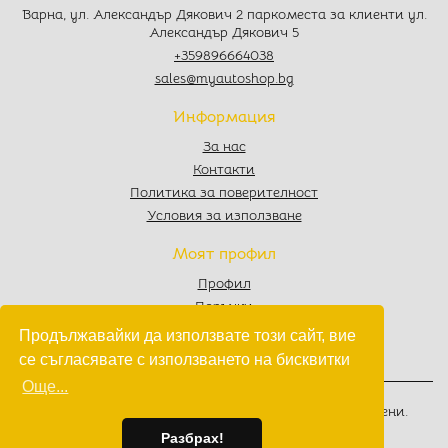
Варна, ул. Александър Дякович 2 паркоместа за клиенти ул.
Александър Дякович 5
+359896664038
sales@myautoshop.bg
Информация
За нас
Контакти
Политика за поверителност
Условия за използване
Моят профил
Профил
Поръчки
Любими
Продължавайки да използвате този сайт, вие
Количка
се съгласявате с използването на бисквитки
Още...
© 2022 - 2026
MyAutoShop.bg
. Всички права запазени.
Изработка на софтуер
от
Wollow
Разбрах!