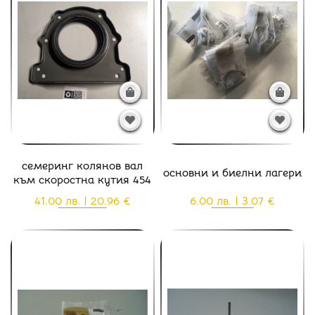
семеринг колянов вал
основни и биелни лагери
към скоростна кутия 454
41.00 лв. | 20.96 €
6.00 лв. | 3.07 €