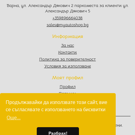
Варна, ул. Александър Дякович 2 паркоместа за клиенти ул.
Александър Дякович 5
+359896664038
sales@myautoshop.bg
Информация
За нас
Контакти
Политика за поверителност
Условия за използване
Моят профил
Профил
Поръчки
Любими
Продължавайки да използвате този сайт, вие
Количка
се съгласявате с използването на бисквитки
Още...
© 2022 - 2026
MyAutoShop.bg
. Всички права запазени.
Изработка на софтуер
от
Wollow
Разбрах!