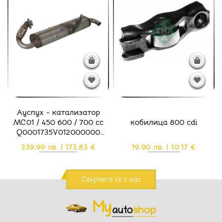
Ауспух - катализатор
MC01 / 450 600 / 700 cc
кобилица 800 cdi
Q0001735V012000000
Q0002932V008000000
339.99 лв. | 173.83 €
19.90 лв. | 10.17 €
Q0006315V003000000
Q0011953V001000000
Свържете се с нас