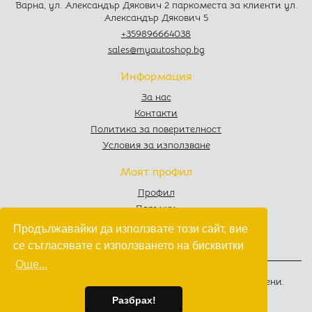
Варна, ул. Александър Дякович 2 паркоместа за клиенти ул.
Александър Дякович 5
+359896664038
sales@myautoshop.bg
Информация
За нас
Контакти
Политика за поверителност
Условия за използване
Моят профил
Профил
Поръчки
Любими
Продължавайки да използвате този сайт, вие
Количка
се съгласявате с използването на бисквитки
Още...
© 2022 - 2026
MyAutoShop.bg
. Всички права запазени.
Изработка на софтуер
от
Wollow
Разбрах!