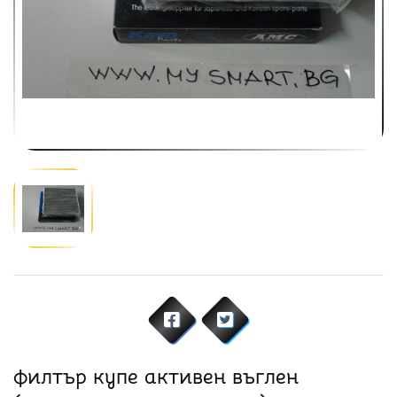
филтър купе активен въглен