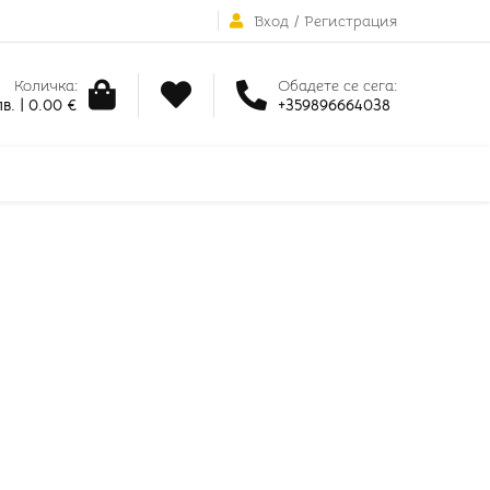
Вход
/
Регистрация
Количка:
Обадете се сега:
в. | 0.00 €
+359896664038