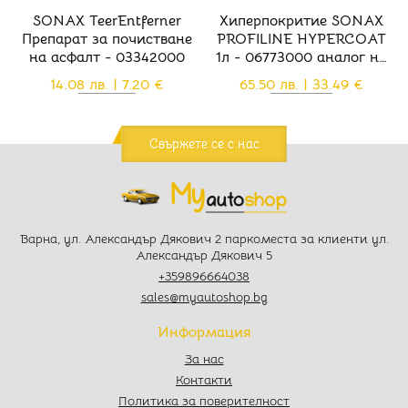
SONAX TeerEntferner
Хиперпокритие SONAX
Препарат за почистване
PROFILINE HYPERCOAT
на асфалт - 03342000
1л - 06773000 аналог на
Sonax Xtreme Spray+Seal -
14.08 лв. | 7.20 €
65.50 лв. | 33.49 €
02434000
Свържете се с нас
Варна, ул. Александър Дякович 2 паркоместа за клиенти ул.
Александър Дякович 5
+359896664038
sales@myautoshop.bg
Информация
За нас
Контакти
Политика за поверителност