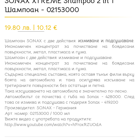
SONAX XTREME Shampoo 2 in 1
Шампоан - 02153000
19.80 лв. | 10.12 €
Шампоан SONAX с две действия:
измиване и подсушаване
.
Икономичен концентрат за почистване на боядисани
повърхности, метал, пластмаса и гума.
Шампоан с две действия: измиване и подсушаване.
Икономичен концентрат за почистване на боядисани
повърхности, метал, пластмаса и гума.
Съдържа специална съставка, която оставя тънък филм върху
боята на автомобила и така осигурява изсъхване на
третираните повърхности без остатъци и петна.
Така изсушаването на автомобила е значително по-лесно.
Автомобилът се почиства с гъба на Sonax - 428000. След
това се измива и подсушава с гюдерия Sonax - 419200
Производител: SONAX - Германия
Арт. номер: 02153000 / 1000 мл
Вижте видео с употребата на продуктите:
http://www.youtube.com/watch?v=hFroxRZUOdA