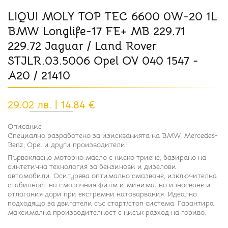
LIQUI MOLY TOP TEC 6600 0W-20 1L
BMW Longlife-17 FE+ MB 229.71
229.72 Jaguar / Land Rover
STJLR.03.5006 Opel OV 040 1547 -
A20 / 21410
29.02 лв. | 14.84 €
Описание
Специално разработено за изискванията на BMW, Mercedes-
Benz, Opel и други производители!
Първокласно моторно масло с ниско триене, базирано на
синтетична технология за бензинови и дизелови
автомобили. Осигурява оптимално смазване, изключителна
стабилност на смазочния филм и минимално износване и
отлагания дори при екстремни натоварвания. Идеално
подходящo за двигатели със старт/стоп система. Гарантира
максимална производителност с нисък разход на гориво.