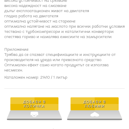
висока устойчивост на срязване
висока надеждност на смазване
дълъг експлоатационен живот на двигателя
гладка работа на двигателя
оптимална устойчивост на стареене
оптимално налягане на маслото при всички работни условия
тествано с турбокомпресори и каталитични конвертори
спестява гориво и намалява емисиите на замърсители
Приложение
Трябва да се спазват спецификациите и инструкциите от
производителя на уреда или превозното средство.
Оптимален ефект само когато продуктът се използва
несмесен.
Каталожен номер: 21410 / 1 литър
ДОБАВИ В
ДОБАВИ В
КОЛИЧКА
ЛЮБИМИ