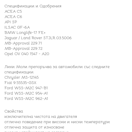
Спецификации и Одобрения
ACEA C5
ACEA C6
API SP
ILSAC GF-6A
BMW Longlife-17 FE+
Jaguar / Land Rover STJLR.03.5006
MB-Approval 229.71
MB-Approval 229.72
Opel OV 040 1547 - A20
Лики Моли препоръчва за автомобили със следните
спецификации
Chrysler MS-12145
Fiat 9.55535-GSX
Ford WSS-M2C 947-B1
Ford WSS-M2C 954-A1
Ford WSS-M2C 962-A1
Свойства
изключителна чистота на двигателя
отлично поведение при високи и ниски температури
отлична защита от износване