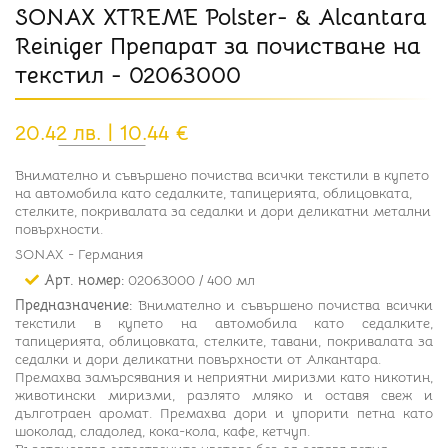
SONAX XTREME Polster- & Alcantara
Reiniger Препарат за почистване на
текстил - 02063000
20.42 лв. | 10.44 €
Внимателно и съвършено почиства всички текстили в купето
на автомобила като седалките, тапицерията, облицовката,
стелките, покривалата за седалки и дори деликатни метални
повърхности.
SONAX - Германия
Арт. номер:
0
2063000 / 400 мл
Предназначение:
Внимателно и съвършено почиства всички
текстили в купето на автомобила като седалките,
тапицерията, облицовката, стелките, тавани, покривалата за
седалки и дори деликатни повърхности от Алкантара.
Премахва замърсявания и неприятни миризми като никотин,
животински миризми, разлято мляко и оставя свеж и
дълготраен аромат. Премахва дори и упорити петна като
шоколад, сладолед, кока-кола, кафе, кетчуп.