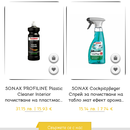
SONAX PROFILINE Plastic
SONAX Cockpitpfleger
Cleaner Interior
Спрей за почистване на
почистване на пластмаси
табло мат ефект аромат
в интериора - 02863000
океан - 03642410
31.15 лв. | 15.93 €
15.14 лв. | 7.74 €
Свържете се с нас