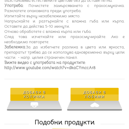
Възстановява естествените цветове без да оставя петна.
Употреба:
Почистете замърсяването с прахосмукачка.
Разклатете опаковката преди употреба.
Изпитайте върху незабележимо място.
Напръскайте и разтъркайте с влажна гъба или кърпа.
Оставете да действа 5-10 минути.
Отново обработете с влажна кърпа или гъба.
След това изчеткайте или прахосмучирайте. Ако е
необходимо повторете.
Забележка:
За да избегнете разлика в цвета или яркоста,
препаратът трябва да се използува едновременно върху цели
части - напр. целия страничен панел.
Вижте видео с употребата на продуктите:
http://www.youtube.com/watch?v=dkaCYmccAr8
ДОБАВИ В
ДОБАВИ В
КОЛИЧКА
ЛЮБИМИ
Подобни продукти