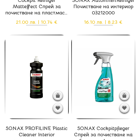
Cockpit Reiniger
SONAX AutoInnenReiniger
Matteffect Спрей за
Почистване на интериор
почистване на пластмаси
03212000
мат ефект - 02832410
21.00 лв. | 10.74 €
16.10 лв. | 8.23 €
SONAX PROFILINE Plastic
SONAX Cockpitpfleger
Cleaner Interior
Спрей за почистване на