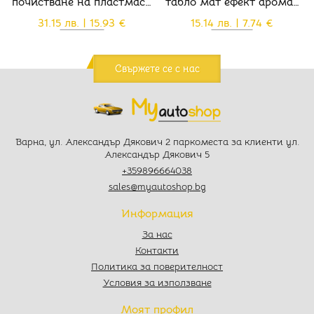
почистване на пластмаси
табло мат ефект аромат
в интериора - 02863000
океан - 03642410
31.15 лв. | 15.93 €
15.14 лв. | 7.74 €
Свържете се с нас
Варна, ул. Александър Дякович 2 паркоместа за клиенти ул.
Александър Дякович 5
+359896664038
sales@myautoshop.bg
Информация
За нас
Контакти
Политика за поверителност
Условия за използване
Моят профил