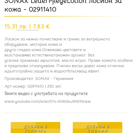
SONAX LederPflegeLotion лосион за
кожа - 02911410
15.31 лв. | 7.83 €
Лосион за нежно почистване и грижа за вътрешното
оборудване, моторна кожи и
друга гладка кожа.Освежава цветовете и
възстановява естественатакожен аромат. Без
усилие премахва мръсотия, масло игрес. Прави кожата особено
я предпазва отнапукване. Пчелен восък дават кожа отлична
идълготрайна защита и водоотблъскващ ефект.
Производител: SONAX - Германия
Арт.номер: 02911410 / 250 мл.
Вижте видео с употребата на продуктите:
www.youtube.com/watch?v=bWcbuMWNiww
ДОБАВИ В
ДОБАВИ В
КОЛИЧКА
ЛЮБИМИ