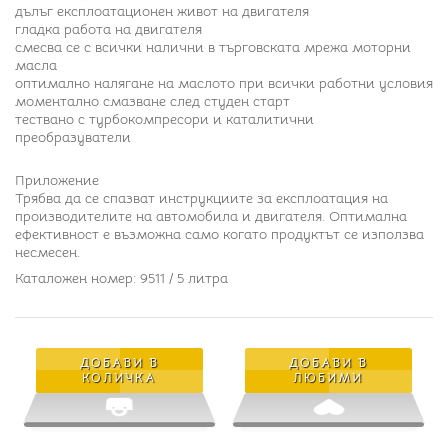
дълъг експлоатационен живот на двигателя
гладка работа на двигателя
смесва се с всички налични в търговската мрежа моторни
масла
оптимално налягане на маслото при всички работни условия
моментално смазване след студен старт
тествано с турбокомпресори и каталитични
преобразуватели
Приложение
Трябва да се спазват инструкциите за експлоатация на
производителите на автомобила и двигателя. Оптимална
ефективност е възможна само когато продуктът се използва
несмесен.
Каталожен номер: 9511 / 5 литра
ДОБАВИ В
ДОБАВИ В
КОЛИЧКА
ЛЮБИМИ