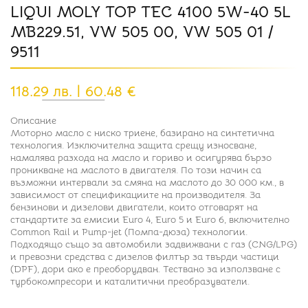
LIQUI MOLY TOP TEC 4100 5W-40 5L
MB229.51, VW 505 00, VW 505 01 /
9511
118.29 лв. | 60.48 €
Описание
Моторно масло с ниско триене, базирано на синтетична
технология. Изключителна защита срещу износване,
намалява разхода на масло и гориво и осигурява бързо
проникване на маслото в двигателя. По този начин са
възможни интервали за смяна на маслото до 30 000 км., в
зависимост от спецификациите на производителя. За
бензинови и дизелови двигатели, които отговарят на
стандартите за емисии Euro 4, Euro 5 и Euro 6, включително
Common Rail и Pump-jet (Помпа-дюза) технологии.
Подходящо също за автомобили задвижвани с газ (CNG/LPG)
и превозни средства с дизелов филтър за твърди частици
(DPF), дори ако е преоборудван. Тествано за използване с
турбокомпресори и каталитични преобразуватели.