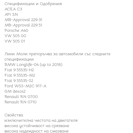
Спецификации и Одобрения
ACEA C3
API SN
MB-Approval 229.31
MB-Approval 229.51
Porsche A40
VW 505 00
VW 505 01
Лики Моли препоръчва за автомобили със следните
спецификации
BMW Longlife-04 (up to 2018)
Fiat 9.55535-H2
Fiat 9.55535-M2
Fiat 9.55535-S2
Ford WSS-M2C 917-A
GM dexos2
Renault RN 0700
Renault RN 0710
Свойства
изключителна чистота на двигателя
висока устойчивост на срязване
висока надеждност на смазване