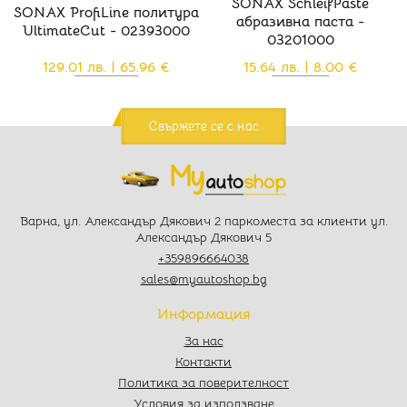
SONAX SchleifPaste
SONAX ProfiLine политура
абразивна паста -
UltimateCut - 02393000
03201000
129.01 лв. | 65.96 €
15.64 лв. | 8.00 €
Свържете се с нас
Варна, ул. Александър Дякович 2 паркоместа за клиенти ул.
Александър Дякович 5
+359896664038
sales@myautoshop.bg
Информация
За нас
Контакти
Политика за поверителност
Условия за използване