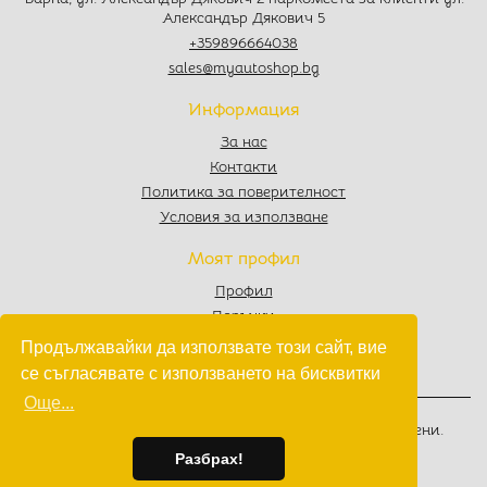
Александър Дякович 5
+359896664038
sales@myautoshop.bg
Информация
За нас
Контакти
Политика за поверителност
Условия за използване
Моят профил
Профил
Поръчки
Любими
Продължавайки да използвате този сайт, вие
Количка
се съгласявате с използването на бисквитки
Още...
© 2022 - 2026
MyAutoShop.bg
. Всички права запазени.
Изработка на софтуер
от
Wollow
Разбрах!