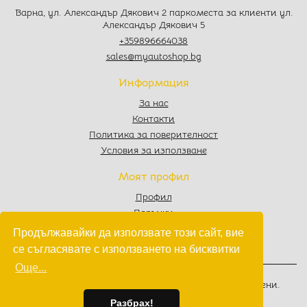
Варна, ул. Александър Дякович 2 паркоместа за клиенти ул.
Александър Дякович 5
+359896664038
sales@myautoshop.bg
Информация
За нас
Контакти
Политика за поверителност
Условия за използване
Моят профил
Профил
Поръчки
Любими
Продължавайки да използвате този сайт, вие
Количка
се съгласявате с използването на бисквитки
Още...
© 2022 - 2026
MyAutoShop.bg
. Всички права запазени.
Изработка на софтуер
от
Wollow
Разбрах!