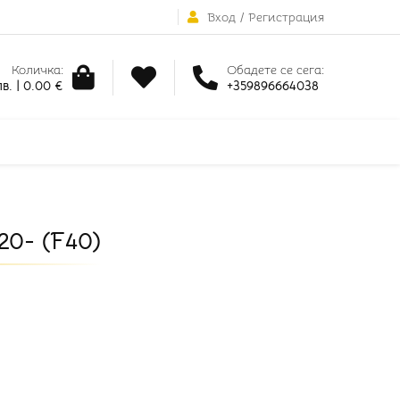
Вход
/
Регистрация
Количка:
Обадете се сега:
в. | 0.00 €
+359896664038
20- (F40)