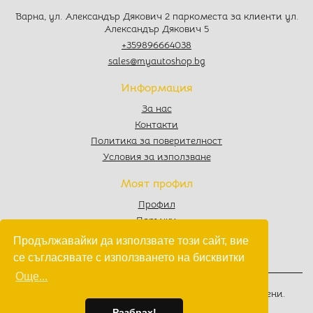
Варна, ул. Александър Дякович 2 паркоместа за клиенти ул.
Александър Дякович 5
+359896664038
sales@myautoshop.bg
Информация
За нас
Контакти
Политика за поверителност
Условия за използване
Моят профил
Профил
Поръчки
Любими
Продължавайки да използвате този сайт, вие
Количка
се съгласявате с използването на бисквитки
Още...
© 2022 - 2026
MyAutoShop.bg
. Всички права запазени.
Изработка на софтуер
от
Wollow
Разбрах!