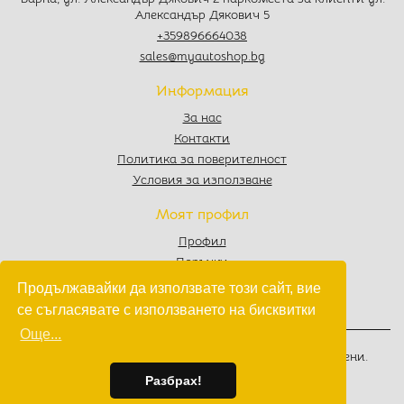
Александър Дякович 5
+359896664038
sales@myautoshop.bg
Информация
За нас
Контакти
Политика за поверителност
Условия за използване
Моят профил
Профил
Поръчки
Любими
Продължавайки да използвате този сайт, вие
Количка
се съгласявате с използването на бисквитки
Още...
© 2022 - 2026
MyAutoShop.bg
. Всички права запазени.
Изработка на софтуер
от
Wollow
Разбрах!