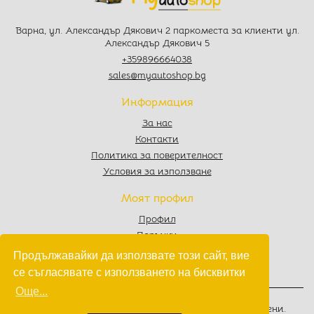
Варна, ул. Александър Дякович 2 паркоместа за клиенти ул.
Александър Дякович 5
+359896664038
sales@myautoshop.bg
Информация
За нас
Контакти
Политика за поверителност
Условия за използване
Моят профил
Профил
Поръчки
Любими
Продължавайки да използвате този сайт, вие
Количка
се съгласявате с използването на бисквитки
Още...
© 2022 - 2026
MyAutoShop.bg
. Всички права запазени.