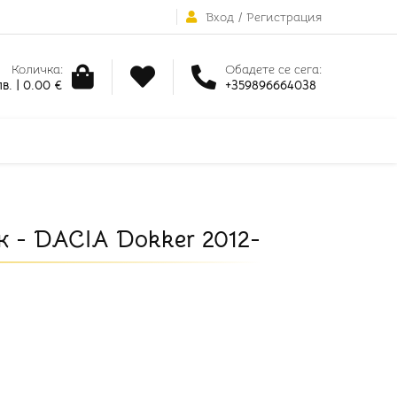
Вход
/
Регистрация
Количка:
Обадете се сега:
в. | 0.00 €
+359896664038
к - DACIA Dokker 2012-