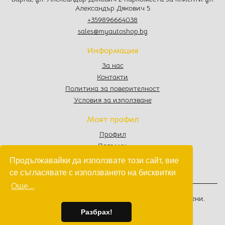
Александър Дякович 5
+359896664038
sales@myautoshop.bg
Информация
За нас
Контакти
Политика за поверителност
Условия за използване
Моят профил
Профил
Поръчки
Любими
Продължавайки да използвате този сайт, вие
Количка
се съгласявате с използването на бисквитки
Още...
© 2022 - 2026
MyAutoShop.bg
. Всички права запазени.
Изработка на софтуер
от
Wollow
Разбрах!