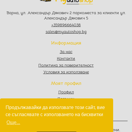
Варна, ул. Александър Дякович 2 паркоместа за клиенти ул.
Александър Дякович 5
+359896664038
sales@myautoshop.bg
Информация
За нас
Контакти
Политика за поверителност
Условия за използване
Моят профил
Профил
Поръчки
Любими
Продължавайки да използвате този сайт, вие
Количка
се съгласявате с използването на бисквитки
Още...
© 2022 - 2026
MyAutoShop.bg
. Всички права запазени.