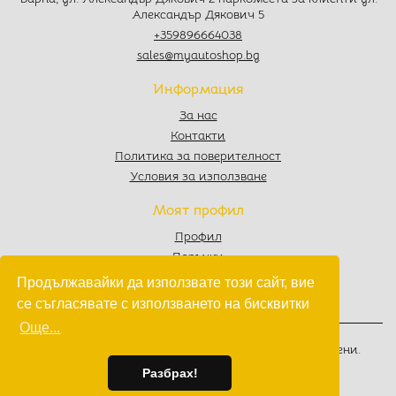
Александър Дякович 5
+359896664038
sales@myautoshop.bg
Информация
За нас
Контакти
Политика за поверителност
Условия за използване
Моят профил
Профил
Поръчки
Любими
Продължавайки да използвате този сайт, вие
Количка
се съгласявате с използването на бисквитки
Още...
© 2022 - 2026
MyAutoShop.bg
. Всички права запазени.
Изработка на софтуер
от
Wollow
Разбрах!