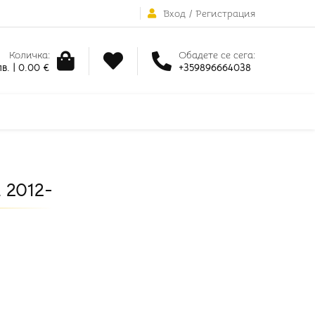
Вход
/
Регистрация
Количка:
Обадете се сега:
в. | 0.00 €
+359896664038
 2012-