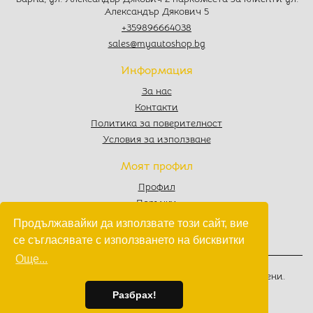
Александър Дякович 5
+359896664038
sales@myautoshop.bg
Информация
За нас
Контакти
Политика за поверителност
Условия за използване
Моят профил
Профил
Поръчки
Любими
Продължавайки да използвате този сайт, вие
Количка
се съгласявате с използването на бисквитки
Още...
© 2022 - 2026
MyAutoShop.bg
. Всички права запазени.
Изработка на софтуер
от
Wollow
Разбрах!