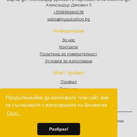
Александър Дякович 5
+359896664038
sales@myautoshop.bg
Информация
За нас
Контакти
Политика за поверителност
Условия за използване
Моят профил
Профил
Поръчки
Любими
Продължавайки да използвате този сайт, вие
Количка
се съгласявате с използването на бисквитки
Още...
© 2022 - 2026
MyAutoShop.bg
. Всички права запазени.
Изработка на софтуер
от
Wollow
Разбрах!