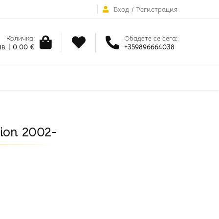
Вход
/
Регистрация
Количка:
Обадете се сега:
в. | 0.00 €
+359896664038
ion 2002-