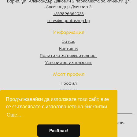
Варна, ул. Александър Дякович 2 паркоместа за клиенти ул.
Александър Дякович 5
+359896664038
sales@myautoshop.bg
Информация
За нас
Контакти
Политика за поверителност
Условия за използване
Моят профил
Профил
Поръчки
Любими
Продължавайки да използвате този сайт, вие
Количка
се съгласявате с използването на бисквитки
Още...
© 2022 - 2026
MyAutoShop.bg
. Всички права запазени.
Изработка на софтуер
от
Wollow
Разбрах!