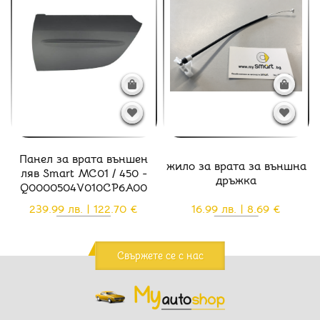
Панел за врата външен
жило за врата за външна
ляв Smart MC01 / 450 -
дръжка
Q0000504V010CP6A00
239.99 лв. | 122.70 €
16.99 лв. | 8.69 €
Свържете се с нас