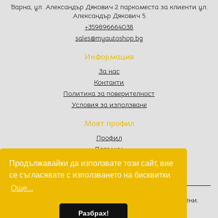
Варна, ул. Александър Дякович 2 паркоместа за клиенти ул.
Александър Дякович 5
+359896664038
sales@myautoshop.bg
Информация
За нас
Контакти
Политика за поверителност
Условия за използване
Моят профил
Профил
Поръчки
Любими
Продължавайки да използвате този сайт, вие
Количка
се съгласявате с използването на бисквитки
Още...
© 2022 - 2026
MyAutoShop.bg
. Всички права запазени.
Изработка на софтуер
от
Wollow
Разбрах!