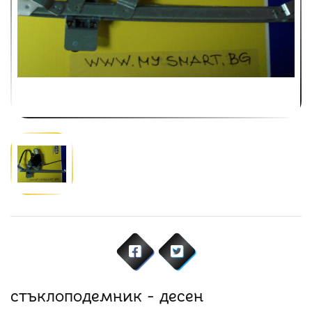
стъклоподемник - десен