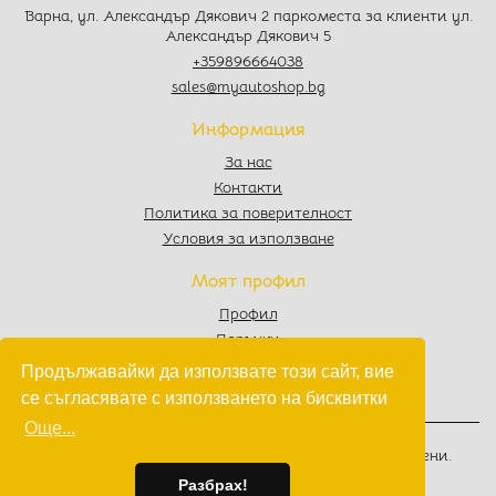
Варна, ул. Александър Дякович 2 паркоместа за клиенти ул.
Александър Дякович 5
+359896664038
sales@myautoshop.bg
Информация
За нас
Контакти
Политика за поверителност
Условия за използване
Моят профил
Профил
Поръчки
Любими
Продължавайки да използвате този сайт, вие
Количка
се съгласявате с използването на бисквитки
Още...
© 2022 - 2026
MyAutoShop.bg
. Всички права запазени.
Изработка на софтуер
от
Wollow
Разбрах!