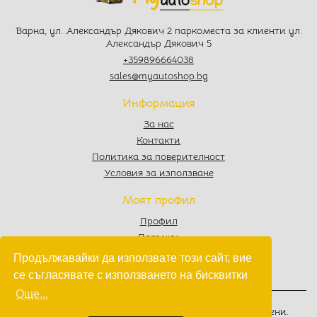
Варна, ул. Александър Дякович 2 паркоместа за клиенти ул.
Александър Дякович 5
+359896664038
sales@myautoshop.bg
Информация
За нас
Контакти
Политика за поверителност
Условия за използване
Моят профил
Профил
Поръчки
Любими
Продължавайки да използвате този сайт, вие
Количка
се съгласявате с използването на бисквитки
Още...
© 2022 - 2026
MyAutoShop.bg
. Всички права запазени.