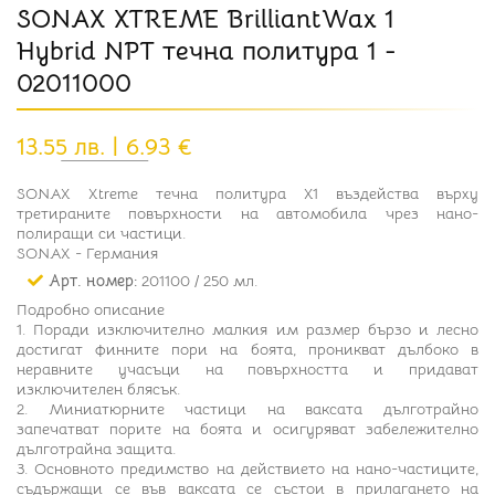
SONAX XTREME BrilliantWax 1
Hybrid NPT течна политура 1 -
02011000
13.55 лв. | 6.93 €
SONAX Xtreme течна политура X1 въздейства върху
третираните повърхности на автомобила чрез нано-
полиращи си частици.
SONAX - Германия
Арт. номер:
201100 / 250 мл.
Подробно описание
1. Поради изключително малкия им размер бързо и лесно
достигат финните пори на боята, проникват дълбоко в
неравните учасъци на повърхността и придават
изключителен блясък.
2. Миниатюрните частици на ваксата дълготрайно
запечатват порите на боята и осигуряват забележително
дълготрайна защита.
3. Основното предимство на действието на нано-частиците,
съдържащи се във ваксата се състои в прилагането на