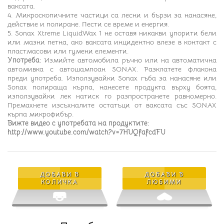
ваксата.
4. Микроскопичните частици са лесни и бързи за нанасяне,
действие и полиране. Пести се време и енергия.
5. Sonax Xtreme LiquidWax 1 не оставя никакви упорити бели
или мазни петна, ако ваксата инцидентно влезе в контакт с
пластмасови или гумени елементи.
Употреба:
Измийте автомобила ръчно или на автоматична
автомивка с автошампоан SОNAX. Разклатете флакона
преди употреба. Използувайки Sonax гъба за нанасяне или
Sonax полираща кърпа, нанесете продукта върху боята,
използувайки лек натиск го разпространете равномерно.
Премахнете изсъхналите остатъци от ваксата със SONAX
кърпа микрофибър.
Вижте видео с употребата на продуктите:
http://www.youtube.com/watch?v=7HUQfafcdFU
ДОБАВИ В
ДОБАВИ В
КОЛИЧКА
ЛЮБИМИ