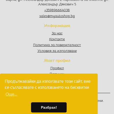
Александър Дякович 5
+359896664038
sales@myautoshop.bg
Информация
За нас
Контакти
Политика за поверителност
Условия за използване
Моят профил
Профил
Поръчки
Любими
Продължавайки да използвате този сайт, вие
Количка
се съгласявате с използването на бисквитки
Още...
© 2022 - 2026
MyAutoShop.bg
. Всички права запазени.
Изработка на софтуер
от
Wollow
Разбрах!