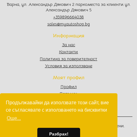
Варна, ул. Александър Дякович 2 паркоместа за клиенти ул.
Александър Дякович 5
+359896664038
sales@myautoshop.bg
Информация
За нас
Контакти
Политика за поверителност
Условия за използване
Моят профил
Профил
Поръчки
Любими
Продължавайки да използвате този сайт, вие
Количка
се съгласявате с използването на бисквитки
Още...
© 2022 - 2026
MyAutoShop.bg
. Всички права запазени.
Изработка на софтуер
от
Wollow
Разбрах!