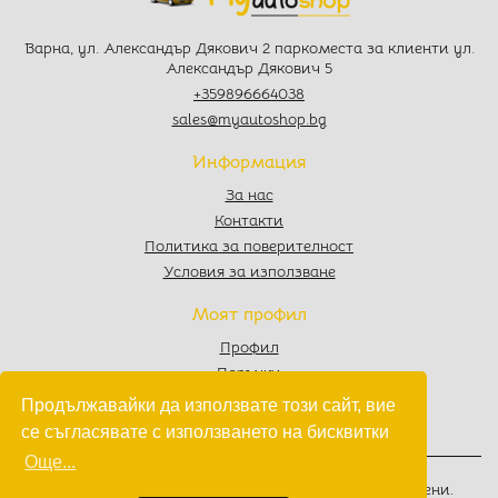
Варна, ул. Александър Дякович 2 паркоместа за клиенти ул.
Александър Дякович 5
+359896664038
sales@myautoshop.bg
Информация
За нас
Контакти
Политика за поверителност
Условия за използване
Моят профил
Профил
Поръчки
Любими
Продължавайки да използвате този сайт, вие
Количка
се съгласявате с използването на бисквитки
Още...
© 2022 - 2026
MyAutoShop.bg
. Всички права запазени.